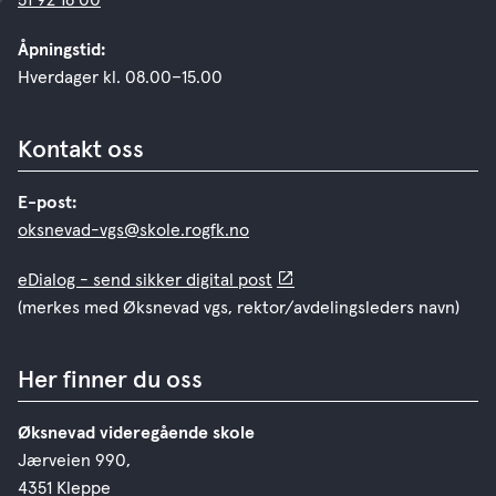
51 92 18 00
Åpningstid:
Hverdager kl. 08.00–15.00
Kontakt oss
E-post:
oksnevad-vgs@skole.rogfk.no
eDialog - send sikker digital post
(merkes med Øksnevad vgs, rektor/avdelingsleders navn)
Her finner du oss
Øksnevad videregående skole
Jærveien 990,
4351 Kleppe