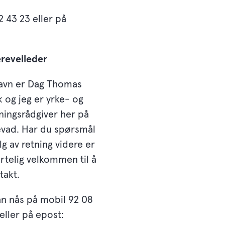
2 43 23 eller på
ereveileder
navn er Dag Thomas
k og jeg er yrke- og
ningsrådgiver her på
vad. Har du spørsmål
g av retning videre er
rtelig velkommen til å
takt.
an nås på mobil 92 08
eller på epost: