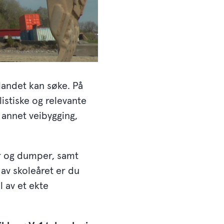
 landet kan søke. På
istiske og relevante
 annet veibygging,
er og dumper, samt
t av skoleåret er du
l av et ekte