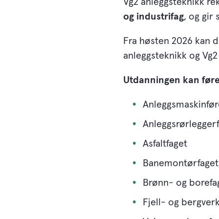
Vg2 anleggsteknikk re
og industrifag
, og gir
Fra høsten 2026 kan d
anleggsteknikk og Vg2
Utdanningen kan føre 
Anleggsmaskinfør
Anleggsrørlegger
Asfaltfaget
Banemontørfaget
Brønn- og borefa
Fjell- og bergver