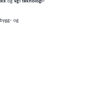
ikk
og
Vg1 teknologi-
 bygg- og