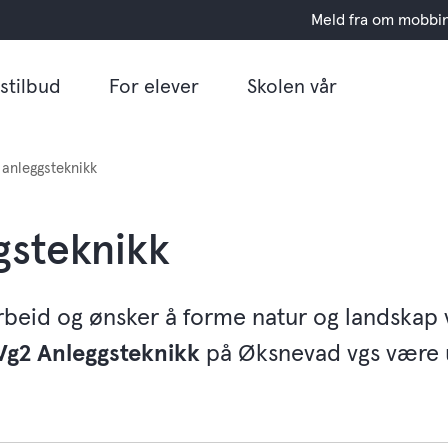
Meld fra om mobbi
stilbud
For elever
Skolen vår
 anleggsteknikk
gsteknikk
arbeid og ønsker å forme natur og landskap 
Vg2 Anleggsteknikk
på Øksnevad vgs være 