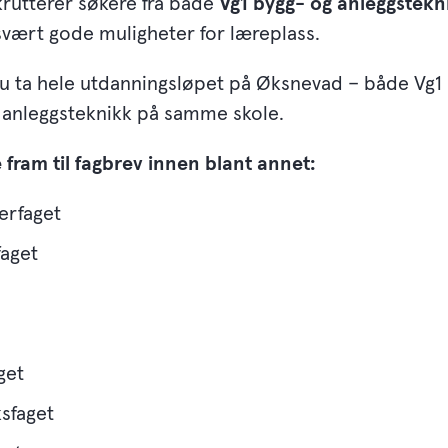
krutterer søkere fra både
Vg1 bygg- og anleggstekn
 svært gode muligheter for læreplass.
u ta hele utdanningsløpet på Øksnevad – både Vg1
 anleggsteknikk på samme skole.
fram til fagbrev innen blant annet:
erfaget
faget
get
ksfaget