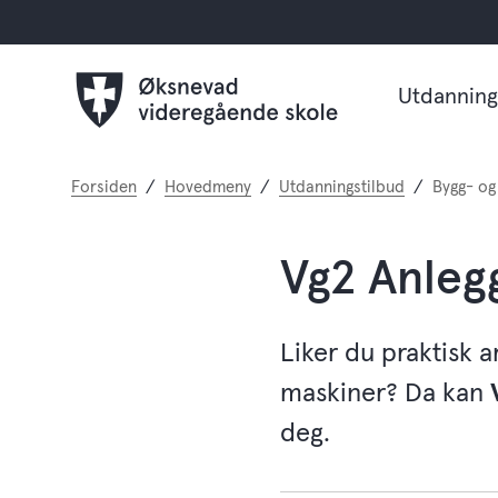
Utdanning
Du
Forsiden
Hovedmeny
Utdanningstilbud
Bygg- og
er
her:
Vg2 Anleg
Liker du praktisk 
maskiner? Da kan
deg.