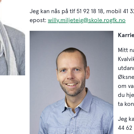
Jeg kan nås på tlf 51 92 18 18, mobil 41 3
epost:
willy.miljeteig@skole.rogfk.no
Karri
Mitt 
Kvalvi
utdan
Øksne
om val
du hje
ta kon
Jeg k
44 62 