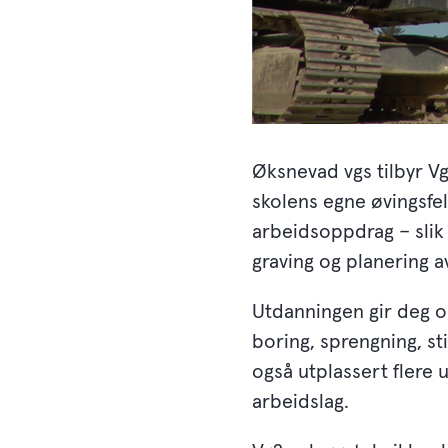
Øksnevad vgs tilbyr Vg
skolens egne øvingsfe
arbeidsoppdrag – slik 
graving og planering a
Utdanningen gir deg o
boring, sprengning, sti
også utplassert flere u
arbeidslag.