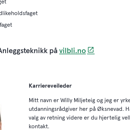
get
dlikeholdsfaget
faget
Anleggsteknikk på
vilbli.no
Karriereveileder
Mitt navn er Willy Miljeteig og jeg er yrk
utdanningsrådgiver her på Øksnevad. 
valg av retning videre er du hjertelig ve
kontakt.