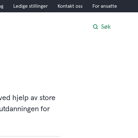
ng
Ledige stillinger
Kontakt oss
For ansatte
Søk
ved hjelp av store
utdanningen for