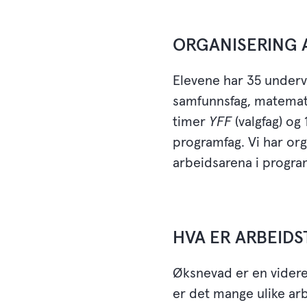
ORGANISERING 
Elevene har 35 undervi
samfunnsfag, matematik
timer
YFF
(valgfag) og
programfag. Vi har or
arbeidsarena i progra
HVA ER ARBEID
Øksnevad er en videreg
er det mange ulike arb