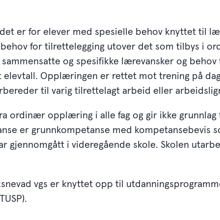
et er for elever med spesielle behov knyttet til læ
behov for tilrettelegging utover det som tilbys i or
, sammensatte og spesifikke lærevansker og behov 
elevtall. Opplæringen er rettet mot trening på dag
ereder til varig tilrettelagt arbeid eller arbeidslig
a ordinær opplæring i alle fag og gir ikke grunnlag
etanse er grunnkompetanse med kompetansebevis 
r gjennomgått i videregående skole. Skolen utarbei
snevad vgs er knyttet opp til utdanningsprogramm
(STUSP).