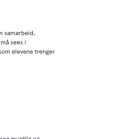
om samarbeid,
 må sees i
som elevene trenger
 seg muntlig og