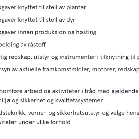
aver knyttet til stell av planter
aver knyttet til stell av dyr
pgaver innen produksjon og høsting
eiding av råstoff
tig redskap, utstyr og instrumenter i tilknytning ti
ersyn av aktuelle framkomstmidler, motorer, redskap
nomføre arbeid og aktiviteter i tråd med gjeldende 
miljø og sikkerhet og kvalitetssystemer
idsteknikk, verne- og sikkerhetsutstyr og velge hen
viteter under ulike forhold