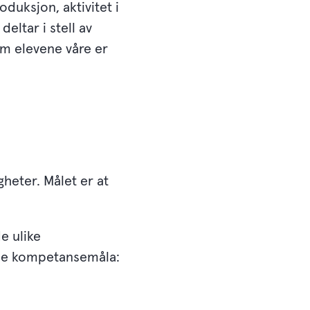
uksjon, aktivitet i
deltar i stell av
om elevene våre er
heter. Målet er at
e ulike
isse kompetansemåla: