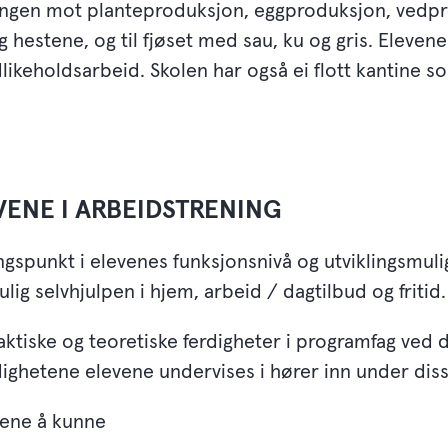
ngen mot planteproduksjon, eggproduksjon, vedprod
og hestene, og til fjøset med sau, ku og gris. Elevene 
dlikeholdsarbeid. Skolen har også ei flott kantine s
VENE I ARBEIDSTRENING
spunkt i elevenes funksjonsnivå og utviklingsmulig
lig selvhjulpen i hjem, arbeid / dagtilbud og fritid.
aktiske og teoretiske ferdigheter i programfag ved d
dighetene elevene undervises i hører inn under d
vene å kunne