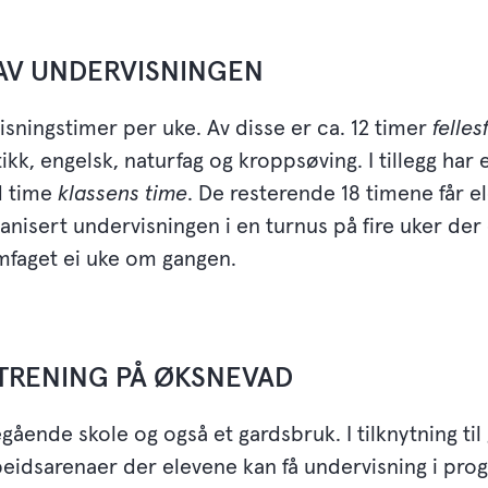
AV UNDERVISNINGEN
sningstimer per uke. Av disse er ca. 12 timer
felles
k, engelsk, naturfag og kroppsøving. I tillegg har 
 1 time
klassens time
. De resterende 18 timene får e
ganisert undervisningen i en turnus på fire uker d
mfaget ei uke om gangen.
STRENING PÅ ØKSNEVAD
ående skole og også et gardsbruk. I tilknytning til
eidsarenaer der elevene kan få undervisning i progr