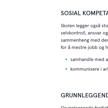
SOSIAL KOMPET
Skolen legger også sto
selvkontroll, ansvar o
sammenheng med den f
for å mestre jobb og ha
samhandle med and
kommunisere i arb
GRUNNLEGGEND
Grunnleggende ferdigh