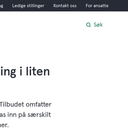
ng
Ledige stillinger
Kontakt oss
For ansatte
Søk
ng i liten
 Tilbudet omfatter
s inn på særskilt
ner.