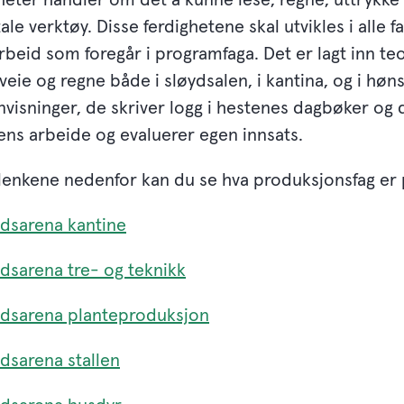
tale verktøy. Disse ferdighetene skal utvikles i alle f
arbeid som foregår i programfaga. Det er lagt inn te
veie og regne både i sløydsalen, i kantina, og i høn
nvisninger, de skriver logg i hestenes dagbøker og 
ens arbeide og evaluerer egen innsats.
lenkene nedenfor kan du se hva produksjonsfag er
dsarena kantine
dsarena tre- og teknikk
dsarena planteproduksjon
dsarena stallen