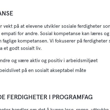
ANSE
r vekt på at elevene utvikler sosiale ferdigheter s
g empati for andre. Sosial kompetanse kan læres og
aglige kompetansen. Vi fokuserer på ferdigheter 
 et godt sosialt liv.
re og være aktiv og positiv i arbeidsmiljøet
eidslivet på en sosialt akseptabel måte
E FERDIGHETER I PROGRAMFAG
eter handler om det å kunne lese, regne, uttrykke