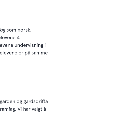
fag
som norsk,
elevene 4
levene undervisning i
er elevene er på samme
 garden og gardsdrifta
amfag. Vi har valgt å