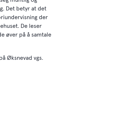
ag. Det betyr at det
oriundervisning der
sehuset. De leser
de øver på å samtale
 på Øksnevad vgs.