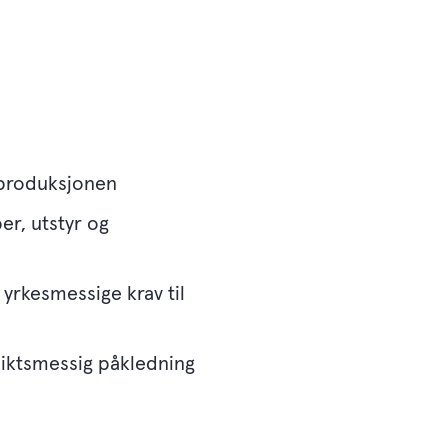
l produksjonen
er, utstyr og
yrkesmessige krav til
siktsmessig påkledning