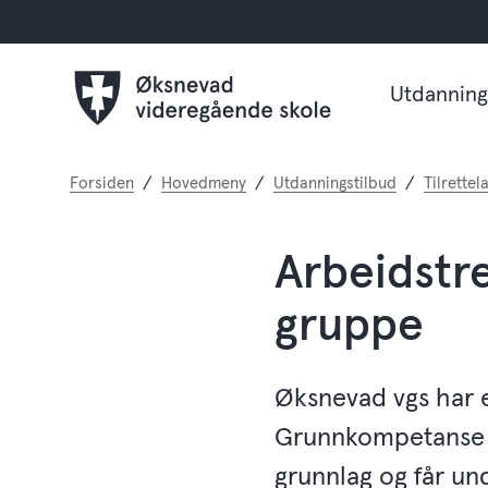
Utdanning
Du
Forsiden
Hovedmeny
Utdanningstilbud
Tilrette
er
her:
Arbeidstre
gruppe
Øksnevad vgs har e
Grunnkompetanse i 
grunnlag og får un