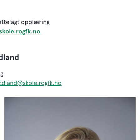
rettelagt opplæring
skole.rogfk.no
dland
ag
Edland@skole.rogfk.no