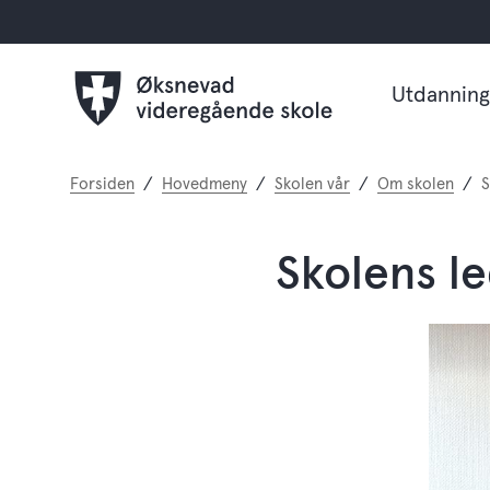
Utdanning
Du
Forsiden
Hovedmeny
Skolen vår
Om skolen
S
er
her:
Skolens l