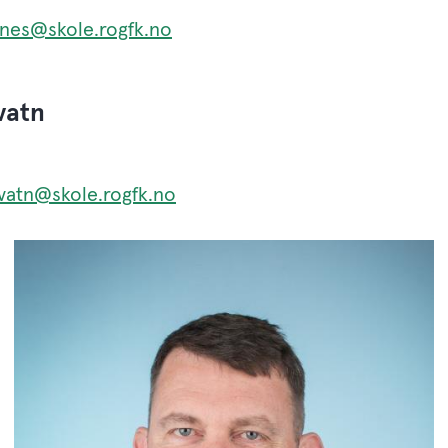
isnes@skole.rogfk.no
vatn
vatn@skole.rogfk.no