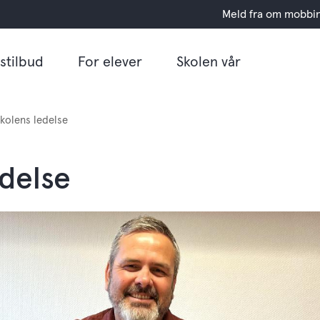
Meld fra om mobbi
stilbud
For elever
Skolen vår
kolens ledelse
edelse