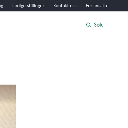
ng
Ledige stillinger
Kontakt oss
For ansatte
Søk