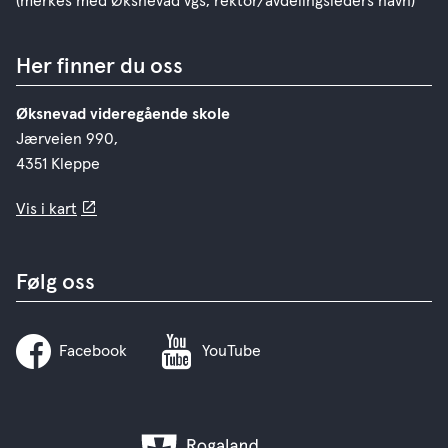
(merkes med Øksnevad vgs, rektor/avdelingsleders navn)
Her finner du oss
Øksnevad videregående skole
Jærveien 990,
4351 Kleppe
Vis i kart
Følg oss
Facebook
YouTube
Rogaland