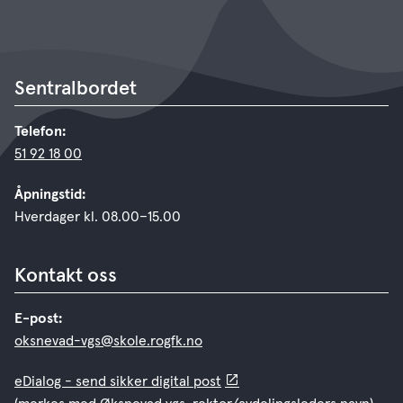
Sentralbordet
Telefon:
51 92 18 00
Åpningstid:
Hverdager kl. 08.00–15.00
Kontakt oss
E-post:
oksnevad-vgs@skole.rogfk.no
eDialog - send sikker digital post