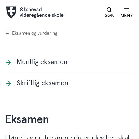
SØK
MENY
Du
Eksamen og vurdering
er
her:
Muntlig eksamen
Skriftlig eksamen
Eksamen
I løpet av de tre årene du er elev her skal