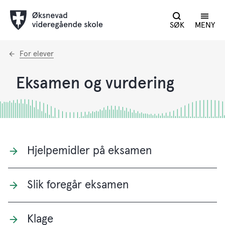
SØK
MENY
Du
For elever
er
her:
Eksamen og vurdering
Hjelpemidler på eksamen
Slik foregår eksamen
Klage